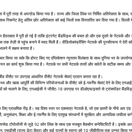
मता में पूरी तरह से अपग्रेड किया गया है। राज्य और जिला लिंक पर निर्मित अतिरेकता के सा
ाथ निकनेट हेतु अंतिम छोर अतिरेकता को कई जिलों तक विस्तारित कर दिया गया है। दिल्ली मे
राबाद में पूरी हो गई है ताकि इंटरनेट बैंडविड्थ की बचत हो और एक दूसरे के नेटवर्क और ड
स तक तेज़ी से पहुंच बनाने में मदद मिली है। वीडियोकांफ्रेंसिंग नेटवर्क की पुनर्संरचना ने देरी 
भालने में सक्षम बनाया है।
ुनिश्चित किया जा सके कि होस्ट किए गए एप्लिकेशन न्यूनतम विलंबता के साथ दुनिया भर के उपयोगक
न का कार्य शुरू किया गया है। नेटवर्क पर सभी नेटवर्क तत्वों और सर्वरों के सटीक समय और स
ैंड वीसैट पर उपग्रह आधारित वीसैट नेटवर्क सेवाएं प्रदान करता रहा है।
वास्थ्य और खाद्य आपूर्ति की विभिन्न परियोजनाओं के वीसैट को ई-गवर्नेंस सेवाएं देने के लिए 
 सेवाओं को चलाने के लिए, एनआईसी ने जीसैट-18 उपग्रह पर डीओएस/इसरो से ट्रांसपोंडर बैंडवि
े लिए प्राथमिक रीढ़ है। यह विश्व स्तर पर एकमात्र नेटवर्क है, जो एक छतरी के नीचे आर एंड ई
ुसंधान, शिक्षा और ई-गवर्नेंस के लिए प्रमुख संस्थानों में सुरक्षित और अत्यधिक लचीला कनेक
और मेस्सेड टोपोलॉजी से जुड़े 92 कोर लिंक के साथ एक मजबूत बैकबोन कनेक्टिविटी है। इसके अ
 एसडीसी (राज्य डेटा केंद्र) और कई राज्यों के स्वान) को 10 जीबीपीएस तक उन्नत किया गया ह