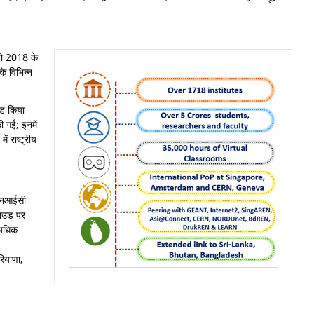
ै जो 2018 के
के विभिन्न
रेड किया
ी गई; इनमें
ं राष्ट्रीय
े एनआईसी
्लाउड पर
 अधिक
रियाणा,