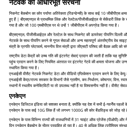
नेटवर्क की आधारभूत संरचना
निकनेट बैकबोन का कोर पर्याप्त अतिरेकता (रिडन्डेन्सी) के साथ कई 10 जीबीपीएस क्ष
हुए हैं | बीएसएनएल से प्राथमिक लिंक और रेलटेल/पीजीसीआईएल से सेकेंडरी लिंक के स
गया है और जो 100 एमबीपीएस पर थे उन्हें 1 जीबीपीएस में अपग्रेड किया गया है।
बीएसएनएल, पीजीसीआईएल और रेलटेल के साथ निकनेट की डायरेक्ट पीयरिंग दिल्ली और हैद
नेटवर्क के साथ पीयरिंग करने से गूगल सेवाओं और अन्य महत्वपूर्ण अंतर्राष्ट्रीय वेब साइट्
मंत्री के प्रगति प्लेटफार्म, माननीय वित्त मंत्री द्वारा जीएसटी परिषद की बैठक आदि को सं
राष्ट्रीय डेटा केंद्रों को उच्च गति की इंटरनेट सेवाएं प्रदान की जाती हैं ताकि यह स
पहुंच प्रदान करने के लिए नियमित अंतराल पर इंटरनेट गेटवे की क्षमता योजना और उन्नय
स्थापित किया गया है।
एनआईसी वीसैट नेटवर्क निकनेट डेटा और वीडियो एप्लिकेशन प्रदान करने के लिए केयू-ब
एनआईसी केंद्र/राज्य सरकार के विभागों जैसे ग्रामीण, कर-निर्धारण, कोषागार, वित्त, स्
स्थानों में स्थलीय कनेक्टिविटी या तो उपलब्ध नहीं है या विश्वसनीय नहीं है। वीसैट
एनकेएन
एनकेएन डिजिटल इंडिया को सशक्त बनाता है, क्योंकि यह देश में सभी ई-गवर्नेंस पहलों क
एनकेएन के पास कई 10G लिंक हैं जो लगभग 1000G की कोर बैंडविड्थ को जोड़ रहे हैं, अन
एनकेएन के पास विभिन्न राज्यों की राजधानियों में 31 प्वाइंट ऑफ प्रेजेंस (पीओपी) 
दिन एनकेएन बैकबोन के भीतर प्रवाहित हो रहा है। 40 से अधिक लिंक (प्रीमियम संस्थान,